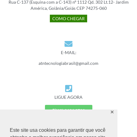
Rua C-137 (Esquina com a C-143) nº 1112 Qd. 302 Lt.12- Jardim
América, Goiânia/Goiás CEP 74275-060
COMO CHEGAR
E-MAIL:
atntecnologiabrasil@gmail.com
LIGUE AGORA
(62) 3626 2700
✕
(62) 9 9677 7887
Este site usa cookies para garantir que você