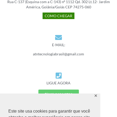
Rua C-137 (Esquina com a C-143) nº 1112 Qd. 302 Lt.12- Jardim
América, Goiânia/Goiás CEP 74275-060
COMO CHEGAR
E-MAIL:
atntecnologiabrasil@gmail.com
LIGUE AGORA
(62) 3626 2700
✕
(62) 9 9677 7887
Este site usa cookies para garantir que você