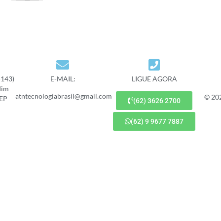
-143)
E-MAIL:
LIGUE AGORA
dim
atntecnologiabrasil@gmail.com
© 20
CEP
(62) 3626 2700
(62) 9 9677 7887