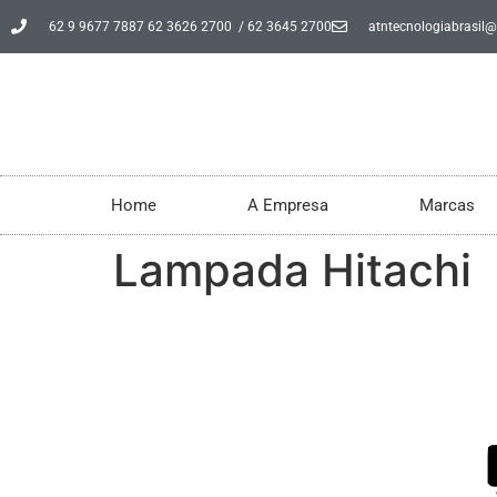
62 9 9677 7887 62 3626 2700 / 62 3645 2700
atntecnologiabrasil
Home
A Empresa
Marcas
Lampada Hitachi