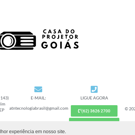
-143)
E-MAIL:
LIGUE AGORA
dim
atntecnologiabrasil@gmail.com
© 20
CEP
(62) 3626 2700
(62) 9 9677 7887
lhor experiência em nosso site.